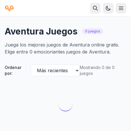
Aventura Juegos
0 juegos
Juega los mejores juegos de Aventura online gratis.
Elige entre 0 emocionantes juegos de Aventura.
Ordenar
Mostrando 0 de 0
por:
juegos