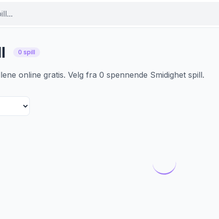
l
0 spill
llene online gratis. Velg fra 0 spennende Smidighet spill.