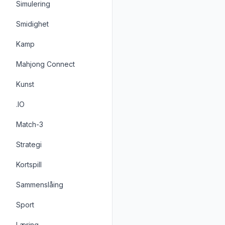
Simulering
Smidighet
Kamp
Mahjong Connect
Kunst
.IO
Match-3
Strategi
Kortspill
Sammenslåing
Sport
Læring