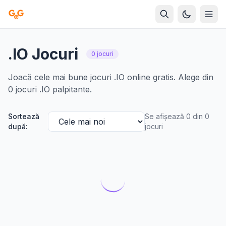
.IO Jocuri
0 jocuri
Joacă cele mai bune jocuri .IO online gratis. Alege din
0 jocuri .IO palpitante.
Sortează
Se afișează 0 din 0
după:
jocuri