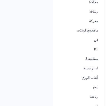
محاكاة
رشاقة
معركة
ماهجونغ كونكت
فن
.IO
مطابقة 3
استراتيجية
ألعاب الورق
دمج
رياضة
تعليمي