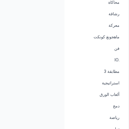
محاكاة
رشاقة
معركة
ماهجونغ كونكت
فن
.IO
مطابقة 3
استراتيجية
ألعاب الورق
دمج
رياضة
تعليمي