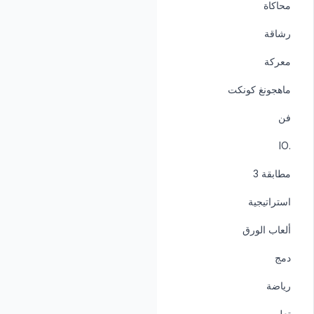
محاكاة
رشاقة
معركة
ماهجونغ كونكت
فن
.IO
مطابقة 3
استراتيجية
ألعاب الورق
دمج
رياضة
تعليمي