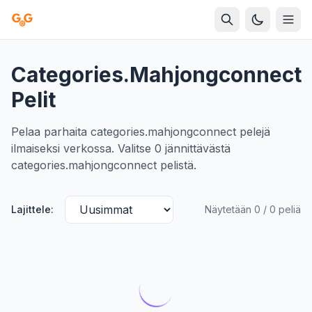
Categories.mahjongconnect
Pelit
Pelaa parhaita categories.mahjongconnect pelejä
ilmaiseksi verkossa. Valitse 0 jännittävästä
categories.mahjongconnect pelistä.
Lajittele:
Näytetään 0 / 0 peliä