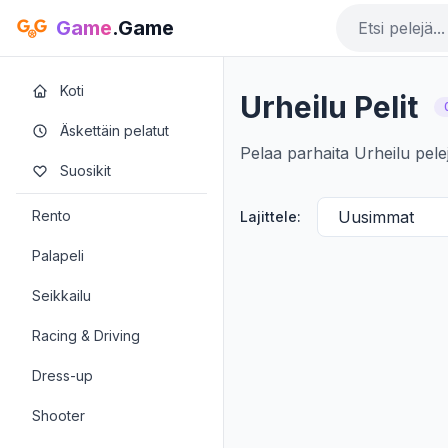
Game
.Game
Koti
Urheilu Pelit
Äskettäin pelatut
Pelaa parhaita Urheilu pelej
Suosikit
Rento
Lajittele:
Palapeli
Seikkailu
Racing & Driving
Dress-up
Shooter