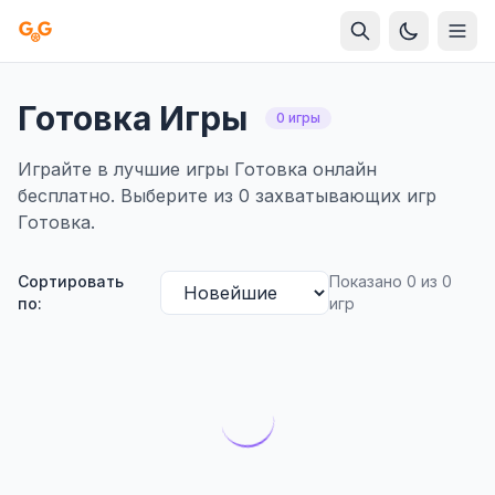
Готовка Игры
0 игры
Играйте в лучшие игры Готовка онлайн
бесплатно. Выберите из 0 захватывающих игр
Готовка.
Сортировать
Показано 0 из 0
по:
игр