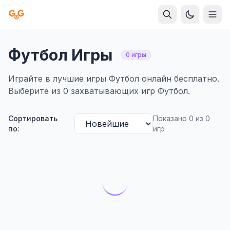
Футбол Игры
0 игры
Играйте в лучшие игры Футбол онлайн бесплатно.
Выберите из 0 захватывающих игр Футбол.
Сортировать
Показано 0 из 0
по:
игр